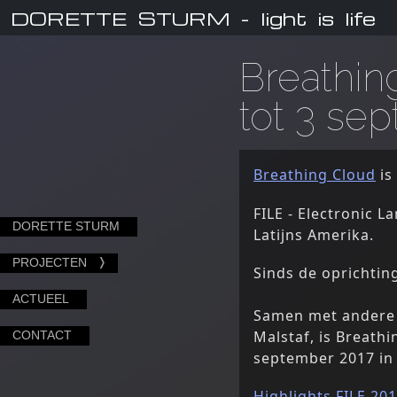
DORETTE STURM
- light is life
Breathin
tot 3 se
Breathing Cloud
is
FILE - Electronic L
DORETTE STURM
Latijns Amerika.
PROJECTEN
Sinds de oprichtin
ACTUEEL
Samen met andere 
Malstaf, is Breathi
CONTACT
september 2017 in 
Highlights FILE 20