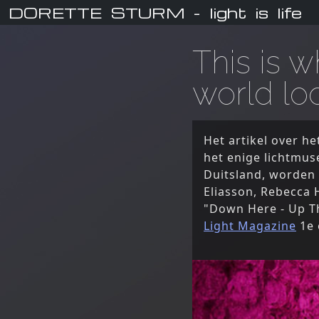
DORETTE STURM
- light is life
This is 
world loo
Het artikel over he
het enige lichtmus
Duitsland, worden 
Eliasson, Rebecca 
"Down Here - Up The
Light Magazine
1e 