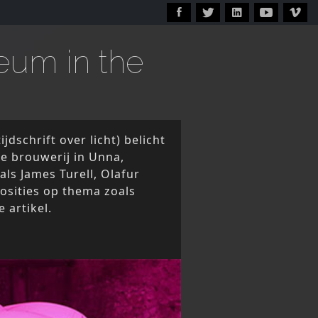
seum in the
jdschrift over licht) belicht
e brouwerij in Unna,
ls James Turell, Olafur
osities op thema zoals
e artikel.